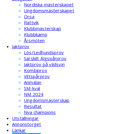
Nordiska mästerskapet
Ungdomsmästerskapet
Orsa
Rättvik
Klubbmästerskap
Klubbkamp
Årsmöten
Jaktprov
Lös/Ledhundsprov
Särskilt Älgspårprov
Jaktprov på vildsvin
Kombiprov
Viltspårprov
Anmälan
SM-kval
NM 2024
Ungdomsmästerskap
Resultat
Nya champions
Utställningar
Annonstorget
Länkar