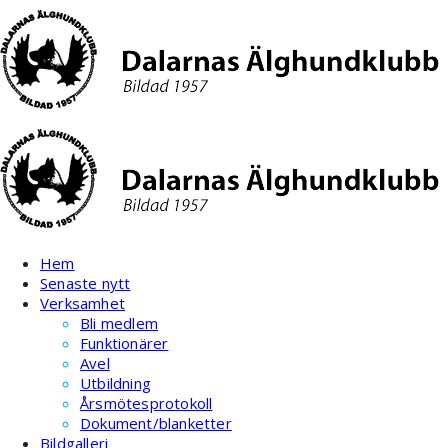
Hoppa
till
innehåll
Hem
Senaste nytt
Verksamhet
Bli medlem
Funktionärer
Avel
Utbildning
Årsmötesprotokoll
Dokument/blanketter
Bildgalleri