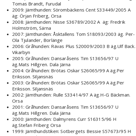
Tomas Brandt, Furudal
2009: Jämthunden: Sörombäckens Cent S33449/2005 A
äg: Örjan Friberg, Orsa
2008: Jämthunden: Nisse S36789/2002 A äg: Fredrik
Holmström, Särna
2007: Jämthunden: Åsktallens Tom S18093/2003 äg. Per-
Ola Tjulander, Borlänge
2006: Gråhunden: Rävas Plus S20009/2003 B äg.Ulf Back.
Vikarbyn
2005: Gråhunden: Dansaråsens Tim S13656/97 U
äg.Mats Hillgren. Dala Järna
2004: Gråhunden: Brötas Oskar S26065/99 A äg.Per
Eriksson. Siljansnäs
2003: Gråhunden: Brötas Oskar S26065/99 A äg.Per
Eriksson. Siljansnäs
2002: Jämthunden: Rulle S33414/97 A äg.H-G Bäckman.
Orsa
2001: Gråhunden: Dansaråsens Tim S13656/97 U
äg.Mats Hillgren. Dala Järna
2000: Jämthunden: Dalmyrens Curr S16315/96 H
äg.Stefan Friberg Orsa
1999: Jämthundstiken: Sotbergets Bessie S57673/95 H