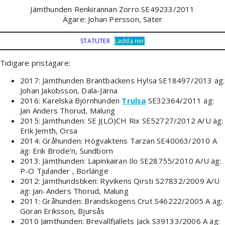
Jämthunden Renkirannan Zorro SE49233/2011
Ägare: Johan Persson, Säter
STATUTER
Ladda ner
Tidigare pristagare:
2017: Jämthunden Bräntbackens Hylsa SE18497/2013 äg:
Johan Jakobsson, Dala-Järna
2016: Karelska Björnhunden
Trulsa
SE32364/2011 äg:
Jan Anders Thorud, Malung
2015: Jämthunden: SE J(LÖ)CH Rix SE52727/2012 A/U äg:
Erik Jemth, Orsa
2014: Gråhunden: Högvaktens Tarzan SE40063/2010 A
äg: Erik Brode’n, Sundborn
2013: Jämthunden: Lapinkairan Ilo SE28755/2010 A/U äg:
P-O Tjulander , Borlänge
2012: Jämthundstiken: Ryvikens Qirsti S27832/2009 A/U
äg: Jan-Anders Thorud, Malung
2011: Gråhunden: Brandskogens Crut S46222/2005 A äg:
Göran Eriksson, Bjursås
2010 Jämthunden: Brevallfjällets Jack S39133/2006 A äg: