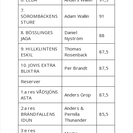
7.
SÖROMBÄCKENS
Adam Wallin
91
STURE
8. BÖSSLINGES
Daniel
88
JAGA
Nyström
9. HILLKLINTENS
Thomas
87,5
ESKIL
Rosenback
10. JOVIS EXTRA
Per Brandt
87,5
BLIXTRA
Reserver
1:a res VÅDSJÖNS
Anders Grop
87,5
ASTA
2:a res
Anders &
BRÄNDFALLENS
Pernilla
85,5
IDUN
Thunander
3:e res