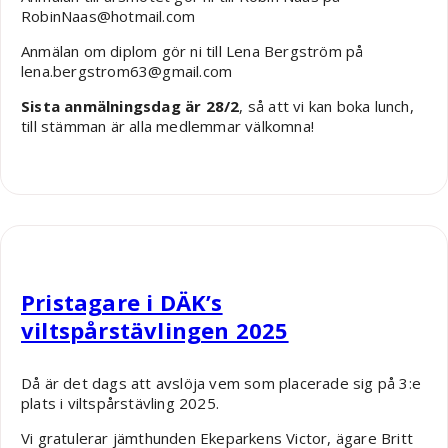
RobinNaas@hotmail.com
Anmälan om diplom gör ni till Lena Bergström på
lena.bergstrom63@gmail.com
Sista anmälningsdag är 28/2
, så att vi kan boka lunch,
till stämman är alla medlemmar välkomna!
Robin Nääs
Pristagare i DÄK’s
viltspårstävlingen 2025
Då är det dags att avslöja vem som placerade sig på 3:e
plats i viltspårstävling 2025.
Vi gratulerar jämthunden Ekeparkens Victor, ägare Britt