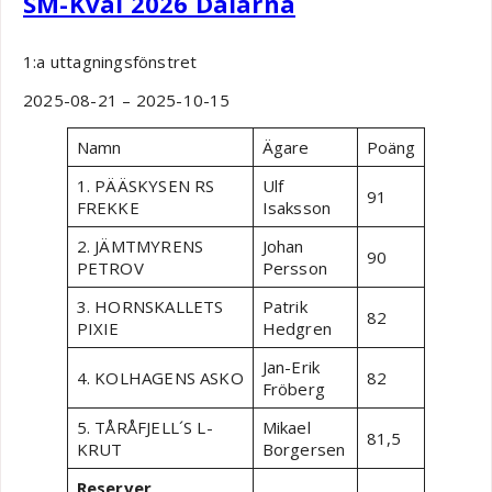
SM-Kval 2026 Dalarna
1:a uttagningsfönstret
2025-08-21 – 2025-10-15
Namn
Ägare
Poäng
1. PÄÄSKYSEN RS
Ulf
91
FREKKE
Isaksson
2. JÄMTMYRENS
Johan
90
PETROV
Persson
3. HORNSKALLETS
Patrik
82
PIXIE
Hedgren
Jan-Erik
4. KOLHAGENS ASKO
82
Fröberg
5. TÅRÅFJELL´S L-
Mikael
81,5
KRUT
Borgersen
Reserver