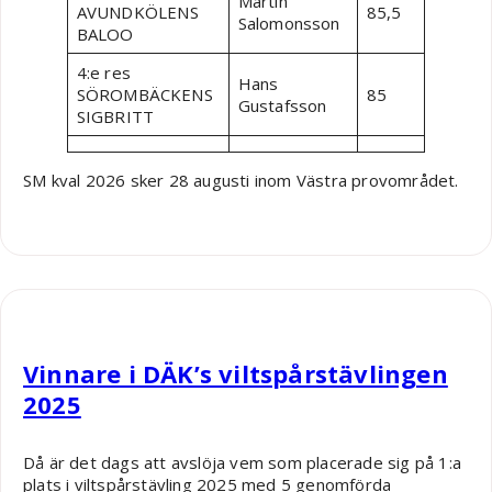
Martin
AVUNDKÖLENS
85,5
Salomonsson
BALOO
4:e res
Hans
SÖROMBÄCKENS
85
Gustafsson
SIGBRITT
SM kval 2026 sker 28 augusti inom Västra provområdet.
Robin Nääs
Vinnare i DÄK’s viltspårstävlingen
2025
Då är det dags att avslöja vem som placerade sig på 1:a
plats i viltspårstävling 2025 med 5 genomförda