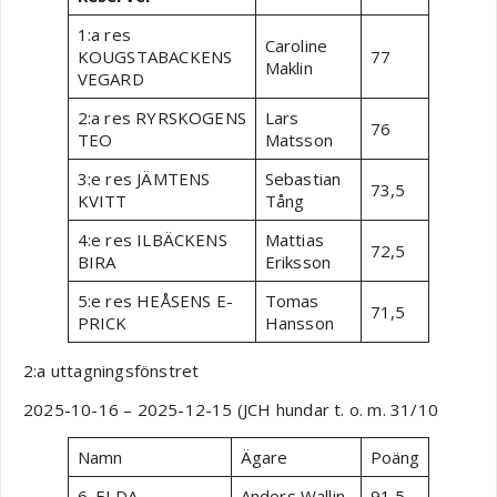
1:a res
Caroline
KOUGSTABACKENS
77
Maklin
VEGARD
2:a res RYRSKOGENS
Lars
76
TEO
Matsson
3:e res JÄMTENS
Sebastian
73,5
KVITT
Tång
4:e res ILBÄCKENS
Mattias
72,5
BIRA
Eriksson
5:e res HEÅSENS E-
Tomas
71,5
PRICK
Hansson
2:a uttagningsfönstret
2025-10-16 – 2025-12-15 (JCH hundar t. o. m. 31/10
Namn
Ägare
Poäng
6. ELDA
Anders Wallin
91,5