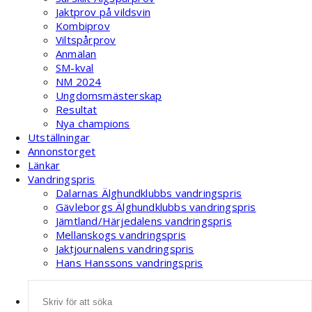
Jaktprov på vildsvin
Kombiprov
Viltspårprov
Anmälan
SM-kval
NM 2024
Ungdomsmästerskap
Resultat
Nya champions
Utställningar
Annonstorget
Länkar
Vandringspris
Dalarnas Älghundklubbs vandringspris
Gävleborgs Älghundklubbs vandringspris
Jämtland/Härjedalens vandringspris
Mellanskogs vandringspris
Jaktjournalens vandringspris
Hans Hanssons vandringspris
Sök
efter: