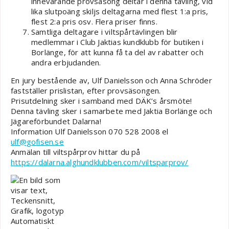
innevarande provsäsong deltar i denna tävling, vid
lika slutpoäng skiljs deltagarna med flest 1:a pris,
flest 2:a pris osv. Flera priser finns.
Samtliga deltagare i viltspårtävlingen blir
medlemmar i Club Jaktias kundklubb för butiken i
Borlänge, för att kunna få ta del av rabatter och
andra erbjudanden.
En jury bestående av, Ulf Danielsson och Anna Schröder
fastställer prislistan, efter provsäsongen.
Prisutdelning sker i samband med DÄK’s årsmöte!
Denna tävling sker i samarbete med Jaktia Borlänge och
Jägareförbundet Dalarna!
Information Ulf Danielsson 070 528 2008 el
ulf@gofisen.se
Anmälan till viltspårprov hittar du på
https://dalarna.alghundklubben.com/viltsparprov/