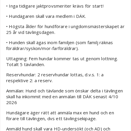
• Inga tidigare jaktprovsmeriter krävs för start!
• Hundägaren skall vara medlem i DÄK.
• Högsta ålder för hundförare i ungdomsmästerskapet är
25 år vid tävlingsdagen.
• Hunden skall ägas inom familjen (som familj räknas
föräldrar/syskon/mor-farföräldrar).
Uttagning: Fem hundar kommer tas ut genom lottning.
Totalt 5 tävlanden.
Reservhundar: 2 reservhundar lottas, d.v.s. 1: a
respektive 2: a reserv.
Anmälan: Hund och tävlande som önskar delta i tävlingen
skall ha inkommit med en anmälan till DÄK senast 4/10
2026
Hundägare äger rätt att anmäla max en hund och en
förare till tävlingen, dvs ett tävlingsekipage.
Anmäld hund skall vara HD-undersökt (och AD) och