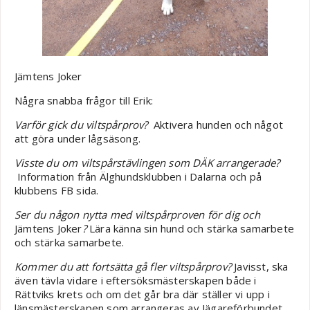
Jämtens Joker
Några snabba frågor till Erik:
Varför gick du viltspårprov?
Aktivera hunden och något
att göra under lågsäsong.
Visste du om viltspårstävlingen som DÄK arrangerade?
Information från Älghundsklubben i Dalarna och på
klubbens FB sida.
Ser du någon nytta med viltspårproven för dig och
Jämtens Joker
?
Lära känna sin hund och stärka samarbete
och stärka samarbete.
Kommer du att fortsätta gå fler viltspårprov?
Javisst, ska
även tävla vidare i eftersöksmästerskapen både i
Rättviks krets och om det går bra där ställer vi upp i
länsmästerskapen som arrangeras av Jägareförbundet