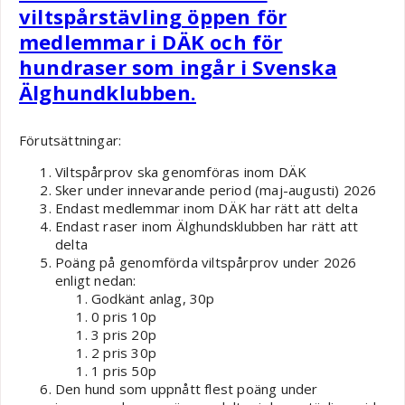
viltspårstävling öppen för
medlemmar i DÄK och för
hundraser som ingår i Svenska
Älghundklubben.
Förutsättningar:
Viltspårprov ska genomföras inom DÄK
Sker under innevarande period (maj-augusti) 2026
Endast medlemmar inom DÄK har rätt att delta
Endast raser inom Älghundsklubben har rätt att
delta
Poäng på genomförda viltspårprov under 2026
enligt nedan:
Godkänt anlag, 30p
0 pris 10p
3 pris 20p
2 pris 30p
1 pris 50p
Den hund som uppnått flest poäng under