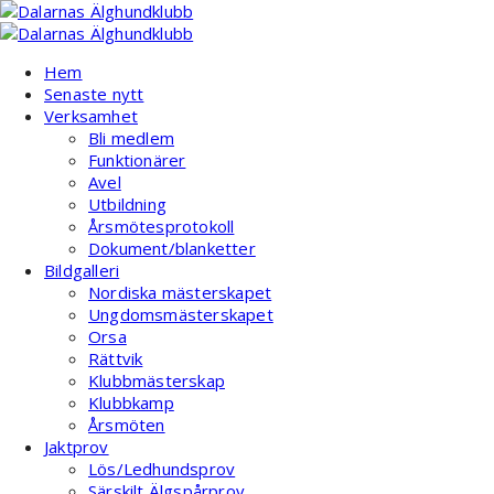
Hoppa
till
innehåll
Hem
Senaste nytt
Verksamhet
Bli medlem
Funktionärer
Avel
Utbildning
Årsmötesprotokoll
Dokument/blanketter
Bildgalleri
Nordiska mästerskapet
Ungdomsmästerskapet
Orsa
Rättvik
Klubbmästerskap
Klubbkamp
Årsmöten
Jaktprov
Lös/Ledhundsprov
Särskilt Älgspårprov