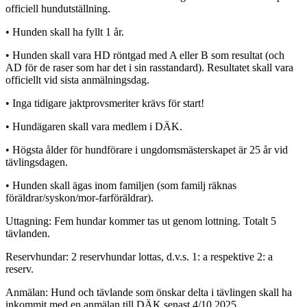
officiell hundutställning.
• Hunden skall ha fyllt 1 år.
• Hunden skall vara HD röntgad med A eller B som resultat (och
AD för de raser som har det i sin rasstandard). Resultatet skall vara
officiellt vid sista anmälningsdag.
• Inga tidigare jaktprovsmeriter krävs för start!
• Hundägaren skall vara medlem i DÄK.
• Högsta ålder för hundförare i ungdomsmästerskapet är 25 år vid
tävlingsdagen.
• Hunden skall ägas inom familjen (som familj räknas
föräldrar/syskon/mor-farföräldrar).
Uttagning: Fem hundar kommer tas ut genom lottning. Totalt 5
tävlanden.
Reservhundar: 2 reservhundar lottas, d.v.s. 1: a respektive 2: a
reserv.
Anmälan: Hund och tävlande som önskar delta i tävlingen skall ha
inkommit med en anmälan till DÄK senast 4/10 2025