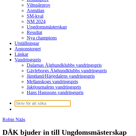
Viltspårprov
Anmälan
SM-kval
NM 2024
Ungdomsmästerskap
Resultat
Nya champions
Utställningar
Annonstorget
Länkar
Vandringspris
Dalarnas Älghundklubbs vandringspris
Gävleborgs Älghundklubbs vandringspris
Jämtland/Härjedalens vandringspris
Mellanskogs vandringspris
Jaktjournalens vandringspris
Hans Hanssons vandringspris
Sök
efter:
Robin Nääs
DÄK bjuder in till Ungdomsmästerskap