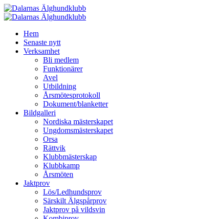
Hoppa
till
innehåll
Hem
Senaste nytt
Verksamhet
Bli medlem
Funktionärer
Avel
Utbildning
Årsmötesprotokoll
Dokument/blanketter
Bildgalleri
Nordiska mästerskapet
Ungdomsmästerskapet
Orsa
Rättvik
Klubbmästerskap
Klubbkamp
Årsmöten
Jaktprov
Lös/Ledhundsprov
Särskilt Älgspårprov
Jaktprov på vildsvin
Kombiprov