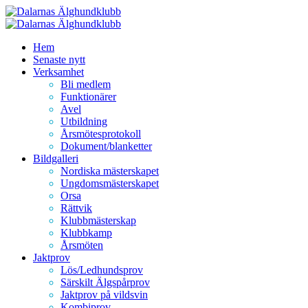
Hoppa
till
innehåll
Hem
Senaste nytt
Verksamhet
Bli medlem
Funktionärer
Avel
Utbildning
Årsmötesprotokoll
Dokument/blanketter
Bildgalleri
Nordiska mästerskapet
Ungdomsmästerskapet
Orsa
Rättvik
Klubbmästerskap
Klubbkamp
Årsmöten
Jaktprov
Lös/Ledhundsprov
Särskilt Älgspårprov
Jaktprov på vildsvin
Kombiprov