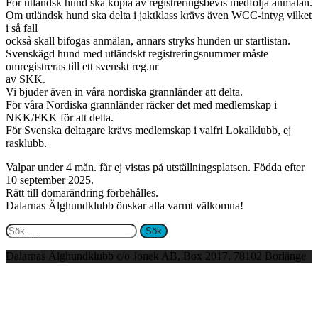
För utländsk hund ska kopia av registreringsbevis medfölja anmälan.
Om utländsk hund ska delta i jaktklass krävs även WCC-intyg vilket
i så fall
också skall bifogas anmälan, annars stryks hunden ur startlistan.
Svenskägd hund med utländskt registreringsnummer måste
omregistreras till ett svenskt reg.nr
av SKK.
Vi bjuder även in våra nordiska grannländer att delta.
För våra Nordiska grannländer räcker det med medlemskap i
NKK/FKK för att delta.
För Svenska deltagare krävs medlemskap i valfri Lokalklubb, ej
rasklubb.
Valpar under 4 mån. får ej vistas på utställningsplatsen. Födda efter
10 september 2025.
Rätt till domarändring förbehålles.
Dalarnas Älghundklubb önskar alla varmt välkomna!
Sök
efter:
Dalarnas Älghundklubb c/o Jonek AB, Box 2017, 78102 Borlänge