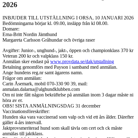
2026
INBJUDER TILL UTSTÄLLNING I ORSA, 10 JANUARI 2026
Bedömningarna börjar kl. 09.00, insläpp från kl 08.00.
Domare:
Erna-Britt Nordin Jämthund
Margareta Carlsson Gråhundar och övriga raser
Avgifter: Junior-, unghund-, jakt-, öppen och championklass 370 kr
Veteran 200 kr och valpklass 150 kr.
Anmälan sker endast på
www.provdata.se/dak/utstallning
Betalning genomförs med Payson i samband med anmälan.
Ange hundens reg.nr samt ägarens namn.
Frågor om anmälan:
Carin Åsemark, mobil 070-330 90 39, mail:
anmalan.dalarna@alghundklubben.com
Om ni inte fått någon bekräftelse på anmälan inom 3 dagar måste ni
höra av er.
OBS! SISTA ANMÄLNINGSDAG 31 december
Vaccinationsföreskrifter:
Hunden ska vara vaccinerad som valp och vid ett års ålder. Därefter
gäller 4-års intervall.
Jaktprovsmeriterad hund som skall tävla om cert och ck måste
anmälas till jaktklass.