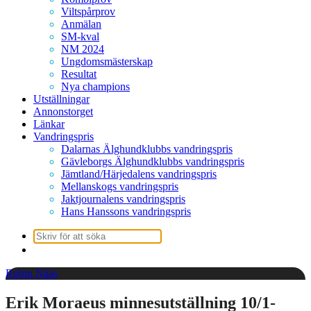
Viltspårprov
Anmälan
SM-kval
NM 2024
Ungdomsmästerskap
Resultat
Nya champions
Utställningar
Annonstorget
Länkar
Vandringspris
Dalarnas Älghundklubbs vandringspris
Gävleborgs Älghundklubbs vandringspris
Jämtland/Härjedalens vandringspris
Mellanskogs vandringspris
Jaktjournalens vandringspris
Hans Hanssons vandringspris
Sök
efter:
Robin Nääs
Erik Moraeus minnesutställning 10/1-