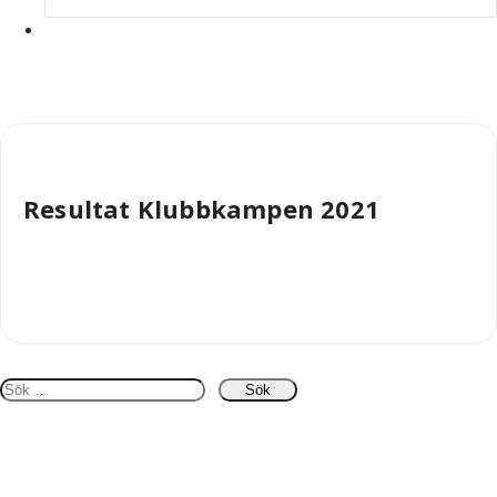
admin
Resultat Klubbkampen 2021
Sök
efter: