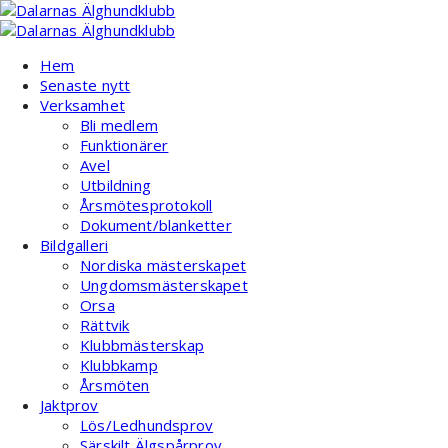
Hoppa
till
innehåll
Hem
Senaste nytt
Verksamhet
Bli medlem
Funktionärer
Avel
Utbildning
Årsmötesprotokoll
Dokument/blanketter
Bildgalleri
Nordiska mästerskapet
Ungdomsmästerskapet
Orsa
Rättvik
Klubbmästerskap
Klubbkamp
Årsmöten
Jaktprov
Lös/Ledhundsprov
Särskilt Älgspårprov