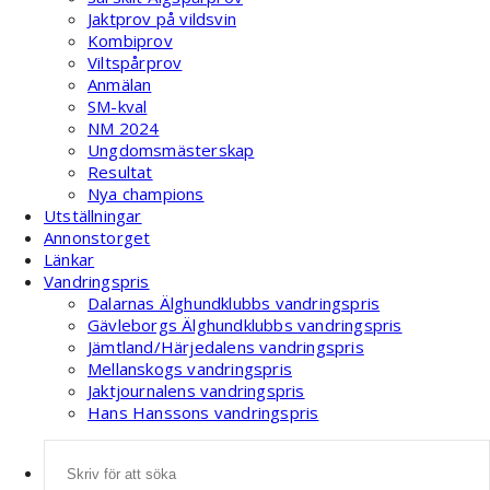
Jaktprov på vildsvin
Kombiprov
Viltspårprov
Anmälan
SM-kval
NM 2024
Ungdomsmästerskap
Resultat
Nya champions
Utställningar
Annonstorget
Länkar
Vandringspris
Dalarnas Älghundklubbs vandringspris
Gävleborgs Älghundklubbs vandringspris
Jämtland/Härjedalens vandringspris
Mellanskogs vandringspris
Jaktjournalens vandringspris
Hans Hanssons vandringspris
Sök
efter: