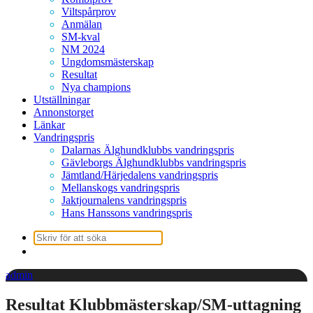
Viltspårprov
Anmälan
SM-kval
NM 2024
Ungdomsmästerskap
Resultat
Nya champions
Utställningar
Annonstorget
Länkar
Vandringspris
Dalarnas Älghundklubbs vandringspris
Gävleborgs Älghundklubbs vandringspris
Jämtland/Härjedalens vandringspris
Mellanskogs vandringspris
Jaktjournalens vandringspris
Hans Hanssons vandringspris
Sök
efter:
admin
Resultat Klubbmästerskap/SM-uttagning