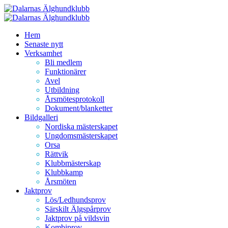
Hoppa
till
innehåll
Hem
Senaste nytt
Verksamhet
Bli medlem
Funktionärer
Avel
Utbildning
Årsmötesprotokoll
Dokument/blanketter
Bildgalleri
Nordiska mästerskapet
Ungdomsmästerskapet
Orsa
Rättvik
Klubbmästerskap
Klubbkamp
Årsmöten
Jaktprov
Lös/Ledhundsprov
Särskilt Älgspårprov
Jaktprov på vildsvin
Kombiprov