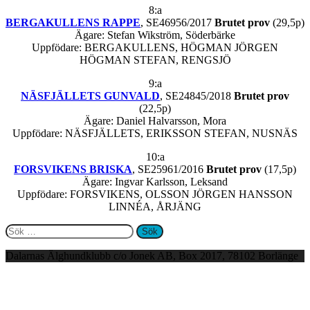
8:a
BERGAKULLENS RAPPE
, SE46956/2017
Brutet prov
(29,5p)
Ägare: Stefan Wikström, Söderbärke
Uppfödare: BERGAKULLENS, HÖGMAN JÖRGEN
HÖGMAN STEFAN, RENGSJÖ
9:a
NÄSFJÄLLETS GUNVALD
, SE24845/2018
Brutet prov
(22,5p)
Ägare: Daniel Halvarsson, Mora
Uppfödare: NÄSFJÄLLETS, ERIKSSON STEFAN, NUSNÄS
10:a
FORSVIKENS BRISKA
, SE25961/2016
Brutet prov
(17,5p)
Ägare: Ingvar Karlsson, Leksand
Uppfödare: FORSVIKENS, OLSSON JÖRGEN HANSSON
LINNÉA, ÅRJÄNG
Sök
efter:
Dalarnas Älghundklubb c/o Jonek AB, Box 2017, 78102 Borlänge