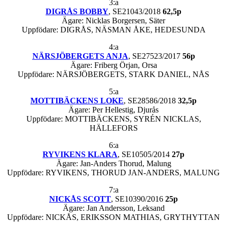
3:a
DIGRÅS BOBBY
, SE21043/2018
62,5p
Ägare: Nicklas Borgersen, Säter
Uppfödare: DIGRÅS, NÄSMAN ÅKE, HEDESUNDA
4:a
NÄRSJÖBERGETS ANJA
, SE27523/2017
56p
Ägare: Friberg Örjan, Orsa
Uppfödare: NÄRSJÖBERGETS, STARK DANIEL, NÅS
5:a
MOTTIBÄCKENS LOKE
, SE28586/2018
32,5p
Ägare: Per Hellestig, Djurås
Uppfödare: MOTTIBÄCKENS, SYRÉN NICKLAS,
HÄLLEFORS
6:a
RYVIKENS KLARA
, SE10505/2014
27p
Ägare: Jan-Anders Thorud, Malung
Uppfödare: RYVIKENS, THORUD JAN-ANDERS, MALUNG
7:a
NICKÅS SCOTT
, SE10390/2016
25p
Ägare: Jan Andersson, Leksand
Uppfödare: NICKÅS, ERIKSSON MATHIAS, GRYTHYTTAN