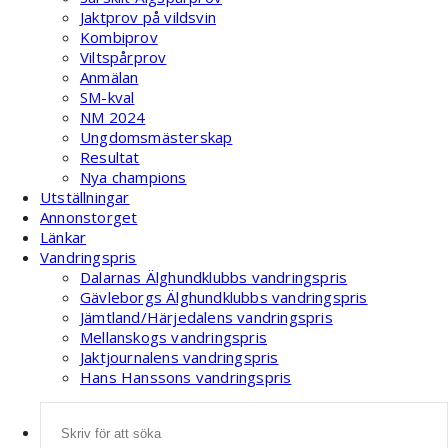
Jaktprov på vildsvin
Kombiprov
Viltspårprov
Anmälan
SM-kval
NM 2024
Ungdomsmästerskap
Resultat
Nya champions
Utställningar
Annonstorget
Länkar
Vandringspris
Dalarnas Älghundklubbs vandringspris
Gävleborgs Älghundklubbs vandringspris
Jämtland/Härjedalens vandringspris
Mellanskogs vandringspris
Jaktjournalens vandringspris
Hans Hanssons vandringspris
Sök
efter: