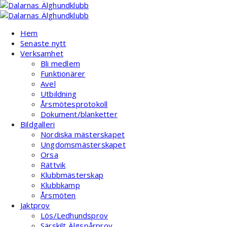
Hoppa
till
innehåll
Hem
Senaste nytt
Verksamhet
Bli medlem
Funktionärer
Avel
Utbildning
Årsmötesprotokoll
Dokument/blanketter
Bildgalleri
Nordiska mästerskapet
Ungdomsmästerskapet
Orsa
Rättvik
Klubbmästerskap
Klubbkamp
Årsmöten
Jaktprov
Lös/Ledhundsprov
Särskilt Älgspårprov