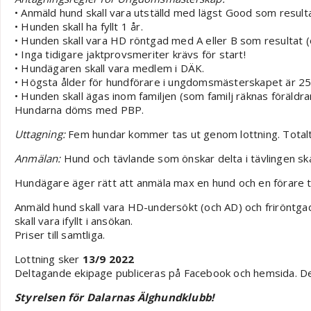
• Anmäld hund skall vara utställd med lägst Good som resultat 
• Hunden skall ha fyllt 1 år.
• Hunden skall vara HD röntgad med A eller B som resultat (oc
• Inga tidigare jaktprovsmeriter krävs för start!
• Hundägaren skall vara medlem i DÄK.
• Högsta ålder för hundförare i ungdomsmästerskapet är 25 
• Hunden skall ägas inom familjen (som familj räknas föräldr
Hundarna döms med PBP.
Uttagning:
Fem hundar kommer tas ut genom lottning. Totalt 5
Anmälan:
Hund och tävlande som önskar delta i tävlingen sk
Hundägare äger rätt att anmäla max en hund och en förare til
Anmäld hund skall vara HD-undersökt (och AD) och friröntgad (
skall vara ifyllt i ansökan.
Priser till samtliga.
Lottning sker
13/9 2022
Deltagande ekipage publiceras på Facebook och hemsida. De
Styrelsen för Dalarnas Älghundklubb!