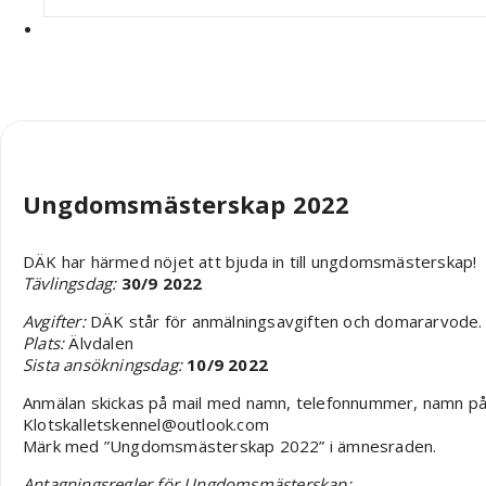
Robin Nääs
Ungdomsmästerskap 2022
DÄK har härmed nöjet att bjuda in till ungdomsmästerskap!
Tävlingsdag:
30/9 2022
Avgifter:
DÄK står för anmälningsavgiften och domararvode.
Plats:
Älvdalen
Sista ansökningsdag:
10/9 2022
Anmälan skickas på mail med namn, telefonnummer, namn på f
Klotskalletskennel@outlook.com
Märk med ”Ungdomsmästerskap 2022” i ämnesraden.
Antagningsregler för Ungdomsmästerskap: