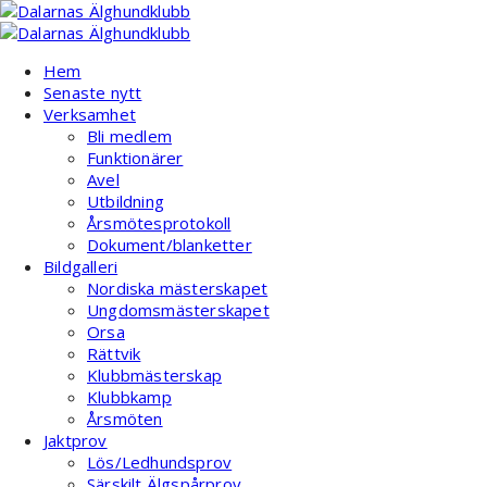
Hoppa
till
innehåll
Hem
Senaste nytt
Verksamhet
Bli medlem
Funktionärer
Avel
Utbildning
Årsmötesprotokoll
Dokument/blanketter
Bildgalleri
Nordiska mästerskapet
Ungdomsmästerskapet
Orsa
Rättvik
Klubbmästerskap
Klubbkamp
Årsmöten
Jaktprov
Lös/Ledhundsprov
Särskilt Älgspårprov