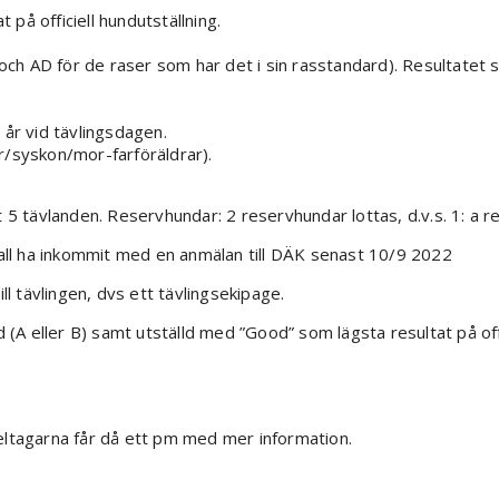
på officiell hundutställning.
h AD för de raser som har det i sin rasstandard). Resultatet skal
år vid tävlingsdagen.
ar/syskon/mor-farföräldrar).
 tävlanden. Reservhundar: 2 reservhundar lottas, d.v.s. 1: a re
all ha inkommit med en anmälan till DÄK senast 10/9 2022
l tävlingen, dvs ett tävlingsekipage.
A eller B) samt utställd med ”Good” som lägsta resultat på offic
ltagarna får då ett pm med mer information.