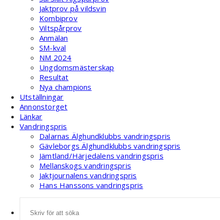
Jaktprov på vildsvin
Kombiprov
Viltspårprov
Anmälan
SM-kval
NM 2024
Ungdomsmästerskap
Resultat
Nya champions
Utställningar
Annonstorget
Länkar
Vandringspris
Dalarnas Älghundklubbs vandringspris
Gävleborgs Älghundklubbs vandringspris
Jämtland/Härjedalens vandringspris
Mellanskogs vandringspris
Jaktjournalens vandringspris
Hans Hanssons vandringspris
Sök
efter: