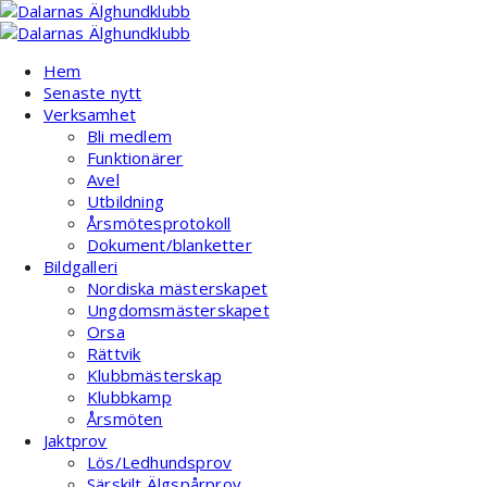
Hoppa
till
innehåll
Hem
Senaste nytt
Verksamhet
Bli medlem
Funktionärer
Avel
Utbildning
Årsmötesprotokoll
Dokument/blanketter
Bildgalleri
Nordiska mästerskapet
Ungdomsmästerskapet
Orsa
Rättvik
Klubbmästerskap
Klubbkamp
Årsmöten
Jaktprov
Lös/Ledhundsprov
Särskilt Älgspårprov