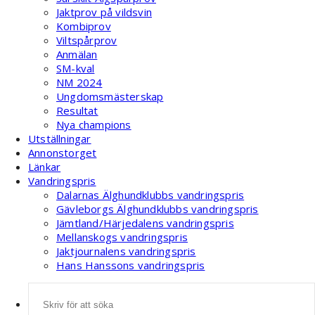
Jaktprov på vildsvin
Kombiprov
Viltspårprov
Anmälan
SM-kval
NM 2024
Ungdomsmästerskap
Resultat
Nya champions
Utställningar
Annonstorget
Länkar
Vandringspris
Dalarnas Älghundklubbs vandringspris
Gävleborgs Älghundklubbs vandringspris
Jämtland/Härjedalens vandringspris
Mellanskogs vandringspris
Jaktjournalens vandringspris
Hans Hanssons vandringspris
Sök
efter: