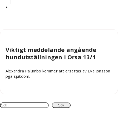
Robin Nääs
Viktigt meddelande angående
hundutställningen i Orsa 13/1
Alexandra Palumbo kommer att ersättas av Eva Jönsson
pga sjukdom.
Sök
efter: