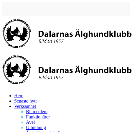
Hoppa
till
innehåll
Hem
Senaste nytt
Verksamhet
Bli medlem
Funktionärer
Avel
Utbildning