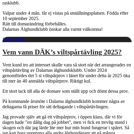
rasklubb.
Valpar under 4 mån. får ej vistas på utställningsplatsen. Födda efter
10 september 2025.
Rätt till domarändring förbehålles.
Dalarnas Älghundklubb önskar alla varmt välkomna!
Robin Nääs
Vem vann DÄK’s viltspårtävling 2025?
Vem kund tro att intresset skulle vara så stort när det arrangerades en
viltspårtävling av Dalarnas älghundsklubb. Under 2024
genomfördes det 5 st viltspårprov i länet för under detta år 2025 öka
till mer än 40 anmälda viltspårprov. Riktigt kul.
Ett stort tack till alla de domare som ställt upp och dömt dessa prov.
På kommande årsmöte i Dalarna älghundklubb kommer några av
deltagarna få priser för sitt deltagande i viltspårtävlingen.
Jag provade själv att gå ett viltspårprov, i öppen klass, där vi för
dagen hade ”en dålig dag på jobbet”, men vi fick en trevlig stund i
skogen och där jag lärde lite mer hur min hund fungerar i spåret. Så
jag kan bara uppmana alla andra älghundägare att gå många