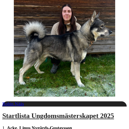
Robin Nääs
Startlista Ungdomsmästerskapet 2025
1.
Acke, Linus Nygårds-Gustavsson