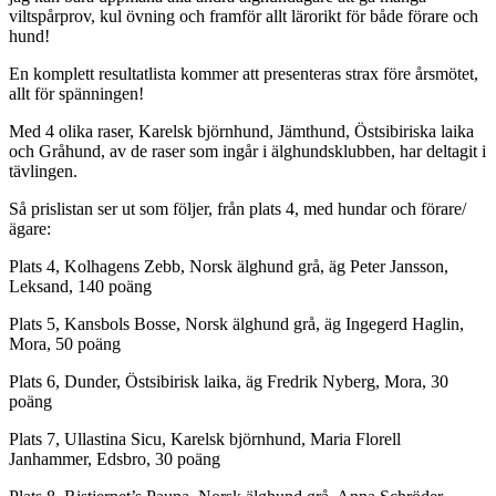
viltspårprov, kul övning och framför allt lärorikt för både förare och
hund!
En komplett resultatlista kommer att presenteras strax före årsmötet,
allt för spänningen!
Med 4 olika raser, Karelsk björnhund, Jämthund, Östsibiriska laika
och Gråhund, av de raser som ingår i älghundsklubben, har deltagit i
tävlingen.
Så prislistan ser ut som följer, från plats 4, med hundar och förare/
ägare:
Plats 4, Kolhagens Zebb, Norsk älghund grå, äg Peter Jansson,
Leksand, 140 poäng
Plats 5, Kansbols Bosse, Norsk älghund grå, äg Ingegerd Haglin,
Mora, 50 poäng
Plats 6, Dunder, Östsibirisk laika, äg Fredrik Nyberg, Mora, 30
poäng
Plats 7, Ullastina Sicu, Karelsk björnhund, Maria Florell
Janhammer, Edsbro, 30 poäng