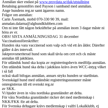
Anmälan sker endast på
www.provdata.se/dak/utstallning
Betalning genomförs med Payson i samband med anmälan.
Ange hundens reg.nr samt ägarens namn.
Frågor om anmälan:
Carin Åsemark, mobil 070-330 90 39, mail:
anmalan.dalarna@alghundklubben.com
Om ni inte fått någon bekräftelse på anmälan inom 3 dagar måste ni
höra av er.
OBS! SISTA ANMÄLNINGSDAG 31 december
Vaccinationsföreskrifter:
Hunden ska vara vaccinerad som valp och vid ett års ålder. Därefter
gäller 4-års intervall.
Jaktprovsmeriterad hund som skall tävla om cert och ck måste
anmälas till jaktklass.
För utländsk hund ska kopia av registreringsbevis medfölja anmälan.
Om utländsk hund ska delta i jaktklass krävs även WCC-intyg vilket
i så fall
också skall bifogas anmälan, annars stryks hunden ur startlistan.
Svenskägd hund med utländskt registreringsnummer måste
omregistreras till ett svenskt reg.nr
av SKK.
Vi bjuder även in våra nordiska grannländer att delta.
För våra Nordiska grannländer räcker det med medlemskap i
NKK/FKK för att delta.
För Svenska deltagare krävs medlemskap i valfri Lokalklubb, ej