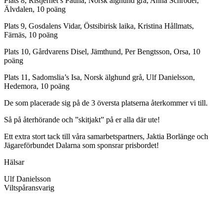
Plats 8, Ristjernet’s Pauna, Norsk älghund grå, Anna Schröder,
Älvdalen, 10 poäng
Plats 9, Gosdalens Vidar, Östsibirisk laika, Kristina Hållmats,
Färnäs, 10 poäng
Plats 10, Gårdvarens Disel, Jämthund, Per Bengtsson, Orsa, 10
poäng
Plats 11, Sadomslia’s Isa, Norsk älghund grå, Ulf Danielsson,
Hedemora, 10 poäng
De som placerade sig på de 3 översta platserna återkommer vi till.
Så på återhörande och ”skitjakt” på er alla där ute!
Ett extra stort tack till våra samarbetspartners, Jaktia Borlänge och
Jägareförbundet Dalarna som sponsrar prisbordet!
Hälsar
Ulf Danielsson
Viltspåransvarig