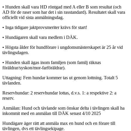
• Hunden skall vara HD röntgad med A eller B som resultat (och
AD för de raser som har det i sin rasstandard). Resultatet skall vara
officiellt vid sista anmälningsdag.
• Inga tidigare jaktprovsmeriter krävs för start!
• Hundägaren skall vara medlem i DÄK.
• Högsta ålder för hundförare i ungdomsmästerskapet är 25 år vid
tävlingsdagen.
• Hunden skall ägas inom familjen (som familj räknas
föräldrar/syskon/mor-farföräldrar).
Uttagning: Fem hundar kommer tas ut genom lottning. Totalt 5
tävlanden.
Reservhundar: 2 reservhundar lottas, d.v.s. 1: a respektive 2: a
reserv.
Anmälan: Hund och tävlande som önskar delta i tävlingen skall ha
inkommit med en anmälan till DÄK senast 4/10 2025
Hundägare äger rätt att anmäla max en hund och en förare till
tävlingen, dvs ett tävlingsekipage.