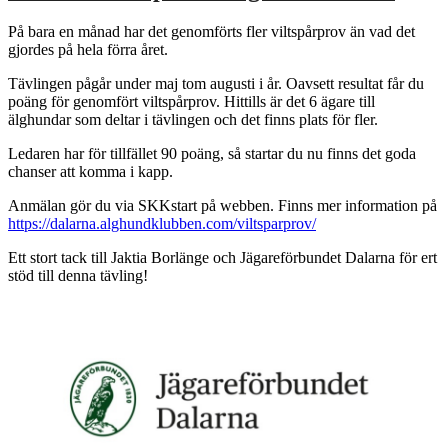
På bara en månad har det genomförts fler viltspårprov än vad det
gjordes på hela förra året.
Tävlingen pågår under maj tom augusti i år. Oavsett resultat får du
poäng för genomfört viltspårprov. Hittills är det 6 ägare till
älghundar som deltar i tävlingen och det finns plats för fler.
Ledaren har för tillfället 90 poäng, så startar du nu finns det goda
chanser att komma i kapp.
Anmälan gör du via SKKstart på webben. Finns mer information på
https://dalarna.alghundklubben.com/viltsparprov/
Ett stort tack till Jaktia Borlänge och Jägareförbundet Dalarna för ert
stöd till denna tävling!