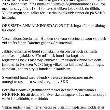
2025 innan utställningstillfället. Svenska Älghundklubbens BG för
medlemsavgift är 218-6179 oavsett vilken lokalklubb du tillhör.
Vilken avgift som gäller för just din lokalklubb finner du på SÄK’s
hemsida.
OBS SISTA ANMÄLNINGSDAG 25 JULI. Inga efteranmälningar
tas emot.
Vaccinationsföreskrifter: Hunden ska vara vaccinerad som valp och
vid ett års ålder. Därefter gäller 4-års intervall.
Jaktprovsmeriterad hund som skall tävla om cert och ck måste
anmälas till jaktklass. För utländsk hund ska kopia av
registreringsbevis medfölja anmälan.Om utländsk hund ska delta i
jaktklass krävs även WCC-intyg vilket i så fall också skall bifogas
anmälan , annars stryks hunden ur startlistan.
Svenskägd hund med utländskt registreringsnummer måste
omregistreras till ett svenskt reg.nr av SKK.
För våra Nordiska grannländer räcker det med medlemskap i
NKK/FKK för att delta. För Svenska deltagare krävs medlemskap i
valfri Lokalklubb, ej rasklubb.
Valpar under 4 mån. får ej vistas på utställningsplatsen, födda efter