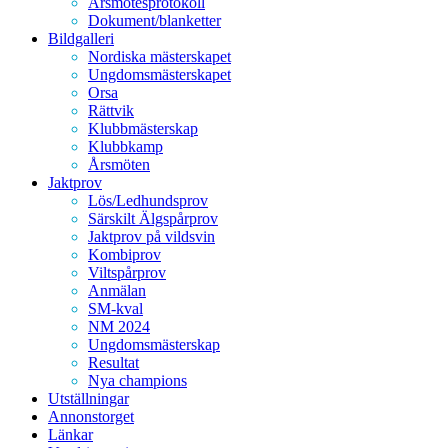
Årsmötesprotokoll
Dokument/blanketter
Bildgalleri
Nordiska mästerskapet
Ungdomsmästerskapet
Orsa
Rättvik
Klubbmästerskap
Klubbkamp
Årsmöten
Jaktprov
Lös/Ledhundsprov
Särskilt Älgspårprov
Jaktprov på vildsvin
Kombiprov
Viltspårprov
Anmälan
SM-kval
NM 2024
Ungdomsmästerskap
Resultat
Nya champions
Utställningar
Annonstorget
Länkar