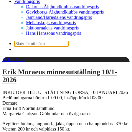
Vandringspris
Dalarnas Älghundklubbs vandringspris
Gävleborgs Älghundklubbs vandringspris
Jämtland/Härjedalens vandringspris
Mellanskogs vandringspris
Jaktjournalens vandringspris
Hans Hanssons vandringspris
Sök
efter:
Robin Nääs
Erik Moraeus minnesutställning 10/1-
2026
INBJUDER TILL UTSTÄLLNING I ORSA, 10 JANUARI 2026
Bedömningarna börjar kl. 09.00, insläpp från kl 08.00.
Domare:
Erna-Britt Nordin Jämthund
Margareta Carlsson Gråhundar och övriga raser
Avgifter: Junior-, unghund-, jakt-, öppen och championklass 370 kr
Veteran 200 kr och valpklass 150 kr.