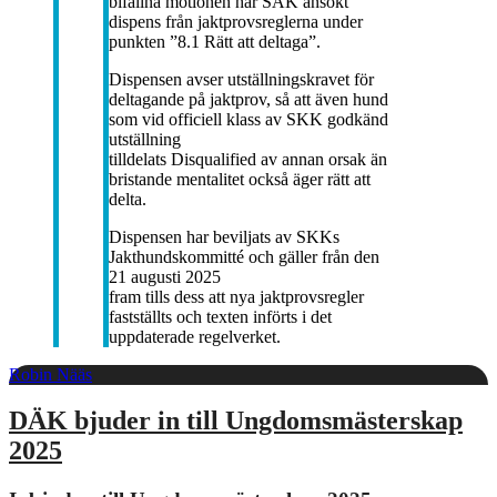
bifallna motionen har SÄK ansökt
dispens från jaktprovsreglerna under
punkten ”8.1 Rätt att deltaga”.
Dispensen avser utställningskravet för
deltagande på jaktprov, så att även hund
som vid officiell klass av SKK godkänd
utställning
tilldelats Disqualified av annan orsak än
bristande mentalitet också äger rätt att
delta.
Dispensen har beviljats av SKKs
Jakthundskommitté och gäller från den
21 augusti 2025
fram tills dess att nya jaktprovsregler
fastställts och texten införts i det
uppdaterade regelverket.
Robin Nääs
DÄK bjuder in till Ungdomsmästerskap
2025