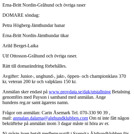
Erna-Britt Nordin-Gråhund och övriga raser
DOMARE söndag:
Petra Högberg-Jämthundar hanar
Erna-Britt Nordin-Jämthundar tikar
Arild Berget-Laika
Ulf Ottosson-Gråhund och övriga raser.
Rätt till domarändring förbehålles.
Avgifter: Junior-, unghund-, jakt-, öppen- och championklass 370
kr, veteran 200 kr och valpklass 150 kr.
Anmälan sker endast på
www.provdata.se/dak/utstallning
Betalning
genomförs med Payson i samband med anmälan. Ange
hundens reg.nr samt ägarens namn.
Frågor om anmälan: Carin Åsemark Tel. 070-330 90 39 ,
mail:
anmalan.dalarna@alghundklubben.com
Om ni inte fått någon
bekräftelse på anmälan inom 3 dagar måste ni höra av er.
Ni måste även betalt medlemsavgift i Svenska Älghundklubben för