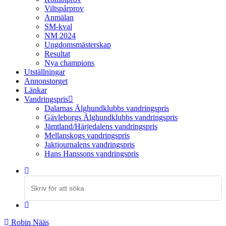
Viltspårprov
Anmälan
SM-kval
NM 2024
Ungdomsmästerskap
Resultat
Nya champions
Utställningar
Annonstorget
Länkar
Vandringspris
Dalarnas Älghundklubbs vandringspris
Gävleborgs Älghundklubbs vandringspris
Jämtland/Härjedalens vandringspris
Mellanskogs vandringspris
Jaktjournalens vandringspris
Hans Hanssons vandringspris
Sök
efter:
Robin Nääs