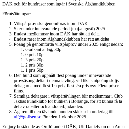
DÄK och för hundraser som ingår i Svenska Älghundklubben.
Förutsättningar:
Viltspårprov ska genomföras inom DÄK
Sker under innevarande period (maj-augusti) 2025
Endast medlemmar inom DÄK har rätt att delta
Endast raser inom Älghundsklubben har rätt att delta
Poäng på genomförda viltspårprov under 2025 enligt nedan:
Godkänt anlag, 30p
0 pris 10p
3 pris 20p
2 pris 30p
1 pris 50p
Den hund som uppnått flest poäng under innevarande
provsäsong deltar i denna tävling, vid lika slutpoäng skiljs
deltagarna med flest 1:a pris, flest 2:a pris osv. Flera priser
finns.
Samtliga deltagare i viltspårtävlingen blir medlemmar i Club
Jaktias kundklubb för butiken i Borlänge, för att kunna få ta
del av rabatter och andra erbjudanden.
Ägaren till den tävlande hunden skickar in underlag till
ulf@gofisen.se
före den 1 oktober 2025.
En jury bestående av Ordförande i DÄK, Ulf Danielsson och Anna