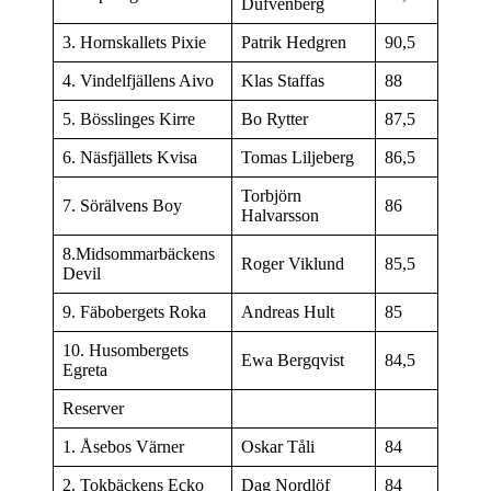
Dufvenberg
3. Hornskallets Pixie
Patrik Hedgren
90,5
4. Vindelfjällens Aivo
Klas Staffas
88
5. Bösslinges Kirre
Bo Rytter
87,5
6. Näsfjällets Kvisa
Tomas Liljeberg
86,5
Torbjörn
7. Sörälvens Boy
86
Halvarsson
8.Midsommarbäckens
Roger Viklund
85,5
Devil
9. Fäbobergets Roka
Andreas Hult
85
10. Husombergets
Ewa Bergqvist
84,5
Egreta
Reserver
1. Åsebos Värner
Oskar Tåli
84
2. Tokbäckens Ecko
Dag Nordlöf
84