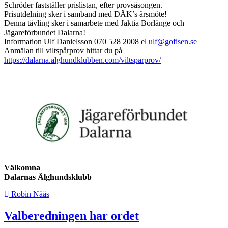
Schröder fastställer prislistan, efter provsäsongen.
Prisutdelning sker i samband med DÄK’s årsmöte!
Denna tävling sker i samarbete med Jaktia Borlänge och
Jägareförbundet Dalarna!
Information Ulf Danielsson 070 528 2008 el
ulf@gofisen.se
Anmälan till viltspårprov hittar du på
https://dalarna.alghundklubben.com/viltsparprov/
Välkomna
Dalarnas Älghundsklubb
Robin Nääs
Valberedningen har ordet