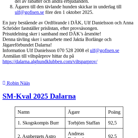
del av rabatter och andra erbjudanden.
Ägaren till den tävlande hunden skickar in underlag till
ulf@gofisen.se
före den 1 oktober 2025.
En jury bestående av Ordförande i DÄK, Ulf Danielsson och Anna
Schröder fastställer prislistan, efter provsäsongen.
Prisutdelning sker i samband med DÄK’s årsmöte!
Denna tävling sker i samarbete med Jaktia Borlänge och
Jägareförbundet Dalarna!
Information Ulf Danielsson 070 528 2008 el
ulf@gofisen.se
Anmälan till viltspårprov hittar du på
https://dalarna.alghundklubben.com/viltsparprov/
Robin Nääs
SM-Kval 2025 Dalarna
Namn
Ägare
Poäng
1. Skogskompis Burr
Torbjörn Staffan
92,5
Andreas
2. Aspbergets Astro
92,5