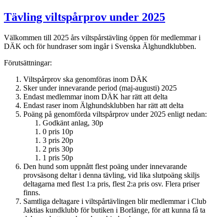
Tävling viltspårprov under 2025
Välkommen till 2025 års viltspårstävling öppen för medlemmar i
DÄK och för hundraser som ingår i Svenska Älghundklubben.
Förutsättningar:
Viltspårprov ska genomföras inom DÄK
Sker under innevarande period (maj-augusti) 2025
Endast medlemmar inom DÄK har rätt att delta
Endast raser inom Älghundsklubben har rätt att delta
Poäng på genomförda viltspårprov under 2025 enligt nedan:
Godkänt anlag, 30p
0 pris 10p
3 pris 20p
2 pris 30p
1 pris 50p
Den hund som uppnått flest poäng under innevarande
provsäsong deltar i denna tävling, vid lika slutpoäng skiljs
deltagarna med flest 1:a pris, flest 2:a pris osv. Flera priser
finns.
Samtliga deltagare i viltspårtävlingen blir medlemmar i Club
Jaktias kundklubb för butiken i Borlänge, för att kunna få ta