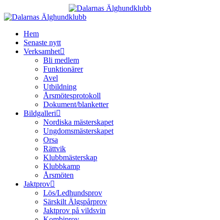
Hoppa
till
innehåll
Hem
Senaste nytt
Verksamhet
Bli medlem
Funktionärer
Avel
Utbildning
Årsmötesprotokoll
Dokument/blanketter
Bildgalleri
Nordiska mästerskapet
Ungdomsmästerskapet
Orsa
Rättvik
Klubbmästerskap
Klubbkamp
Årsmöten
Jaktprov
Lös/Ledhundsprov
Särskilt Älgspårprov
Jaktprov på vildsvin
Kombiprov