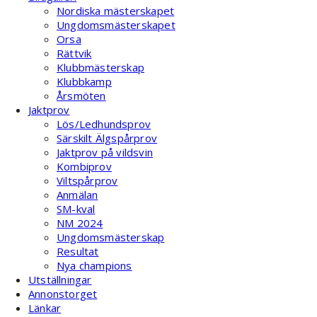
Nordiska mästerskapet
Ungdomsmästerskapet
Orsa
Rättvik
Klubbmästerskap
Klubbkamp
Årsmöten
Jaktprov
Lös/Ledhundsprov
Särskilt Älgspårprov
Jaktprov på vildsvin
Kombiprov
Viltspårprov
Anmälan
SM-kval
NM 2024
Ungdomsmästerskap
Resultat
Nya champions
Utställningar
Annonstorget
Länkar